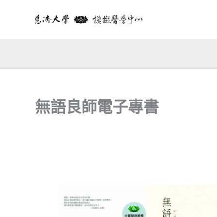
跳
至
主
要
內
容
無語良師電子專書