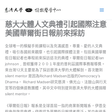
跳
至
主
要
慈大大體人文典禮引起國際注意
內
美國華爾街日報前來採訪
容
全球唯一的模擬手術課程以及充滿感恩，尊重、愛的人文典
禮，吸引各國前來觀摩，也引起國際媒體注意，包括美國華爾
街日報記者也專程前來採訪這次的典禮。華爾街日報記者Ian
johnson﹐曾經獲得２００１年度的普利茲國際事務報導獎。
來台灣12天主要是為了採訪慈濟大學的大體解剖，首次聽到
silent mentor 是因為Richard Madsen出版的Democracy’s
Dharma， Richard Madsen研究慈濟、佛光山、法鼓山與行天
宮等四個佛道教團體，其中文中特別提到慈濟大學的大體捐贈
silent mentor。
《華爾街日報》報系是全球首屈一指的商業新聞報系，伊恩全
程參與啟用典禮，伊恩認為華爾街日報讀者廣泛，其中有很多