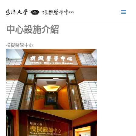
跳
至
主
要
中心設施介紹
內
容
模擬醫學中心