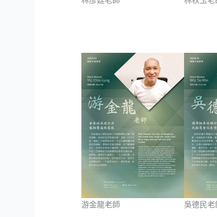
林彥廷老師
林秋玉老
游金龍老師
吳德民老