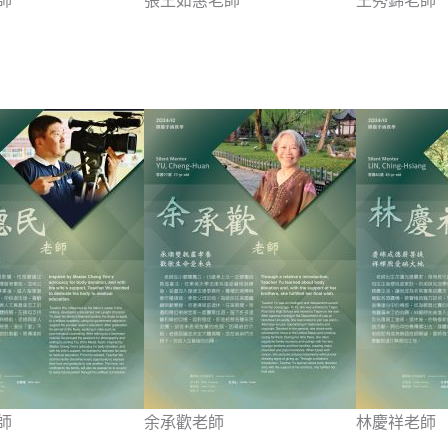
師
張王如惠老師
王秀錦老師
師
余承歡老師
林慶祥老師