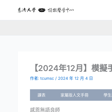
跳
至
主
要
內
容
【2024年12月】模擬
作者:
tcumsc
/
2024 年 12 月 4 日
課表
家屬版人文手冊
學生
感恩無語良師