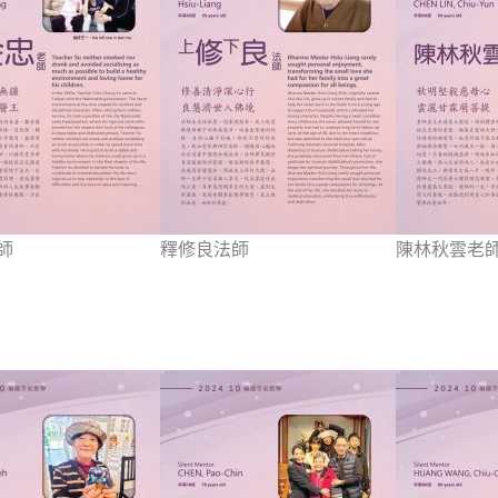
師
釋修良法師
陳林秋雲老