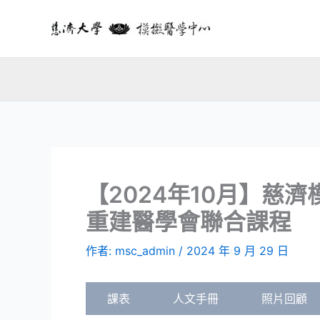
跳
至
主
要
內
容
【2024年10月】慈
重建醫學會聯合課程
作者:
msc_admin
/
2024 年 9 月 29 日
課表
人文手冊
照片回顧