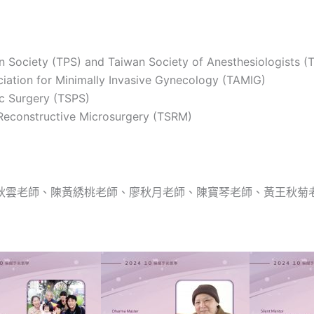
 (TPS) and Taiwan Society of Anesthesiologists (T
for Minimally Invasive Gynecology (TAMIG)
Surgery (TSPS)
nstructive Microsurgery (TSRM)
秋雲老師、陳黃綉桃老師、廖秋月老師、陳寶琴老師、黃王秋菊