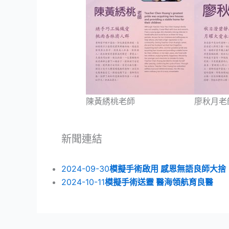
陳黃綉桃老師
廖秋月老
新聞連結
2024-09-30
模擬手術啟用 感恩無語良師大捨
2024-10-11
模擬手術送靈 醫海領航育良醫