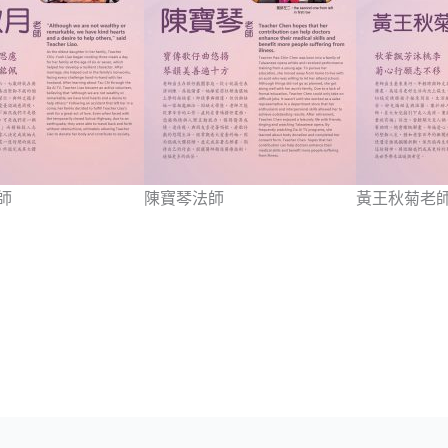
師
陳寶琴法師
黃王秋菊老