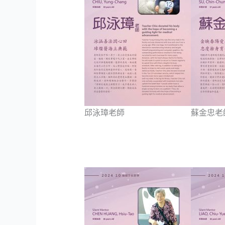
邱泳璋老師
蘇金忠老