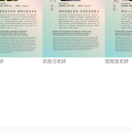
師
梁啟河老師
簡聞寬老師