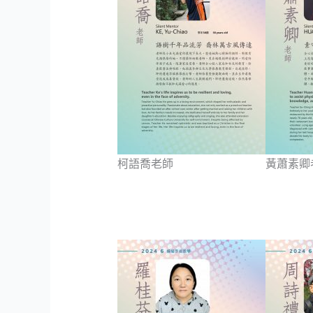
柯語喬老師
黃蕭素卿