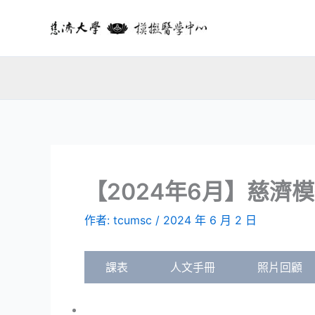
跳
至
主
要
內
容
【2024年6月】慈
作者:
tcumsc
/
2024 年 6 月 2 日
課表
人文手冊
照片回顧