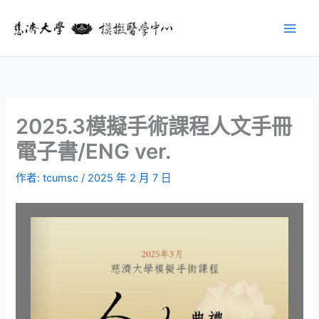
跳
至
主
要
內
容
2025.3模擬手術課程人文手冊
電子書/ENG ver.
作者:
tcumsc
/
2025 年 2 月 7 日