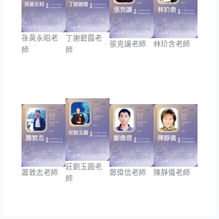
孫黃永昭老
丁謝碧霞老
張克讓老師
林玠含老師
師
師
莊劉玉圓老
蕭敦志老師
鄭偉信老師
陳靜儀老師
師