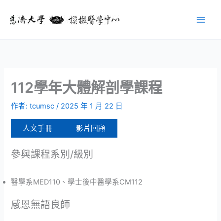
跳
至
主
要
內
容
112學年大體解剖學課程
作者:
tcumsc
/
2025 年 1 月 22 日
人文手冊
影片回顧
參與課程系別/級別
醫學系MED110、學士後中醫學系CM112
感恩無語良師